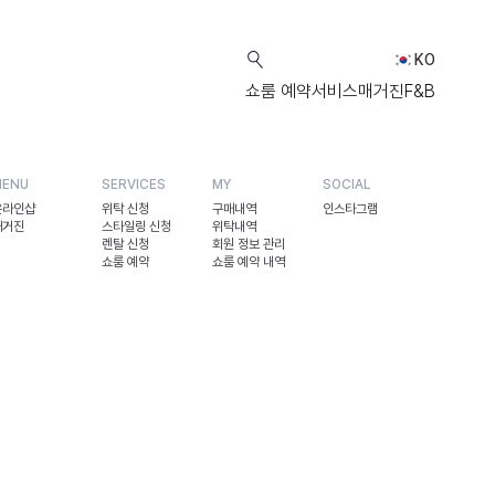
KO
쇼룸 예약
서비스
매거진
F&B
MENU
SERVICES
MY
SOCIAL
온라인샵
위탁 신청
구매내역
인스타그램
매거진
스타일링 신청
위탁내역
렌탈 신청
회원 정보 관리
쇼룸 예약
쇼룸 예약 내역