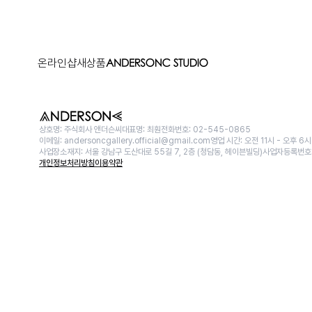
온라인샵
새상품
상호명: 주식회사 앤더슨씨
대표명: 최훤
전화번호: 02-545-0865
이메일: andersoncgallery.official@gmail.com
영업 시간: 오전 11시 - 오후 6시
사업장소재지: 서울 강남구 도산대로 55길 7, 2층 (청담동, 헤이븐빌딩)
사업자등록번호:
개인정보처리방침
이용약관